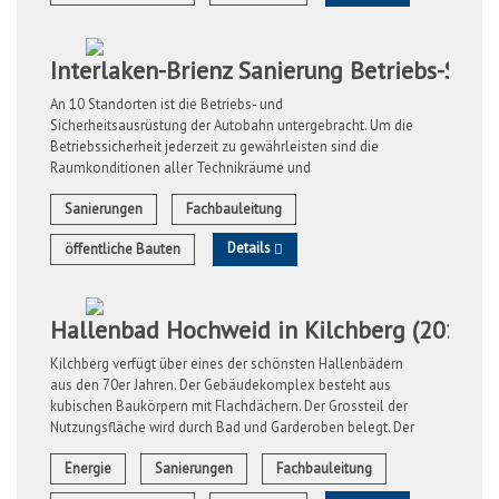
Interlaken-Brienz Sanierung Betriebs-Sich
An 10 Standorten ist die Betriebs- und
Sicherheitsausrüstung der Autobahn untergebracht. Um die
Betriebssicherheit jederzeit zu gewährleisten sind die
Raumkonditionen aller Technikräume und
Schaltschrankzentralen ganzjährig innerhalb der
Sanierungen
Fachbauleitung
Toleranzen ...
Details
öffentliche Bauten
Hallenbad Hochweid in Kilchberg (2010-2
Kilchberg verfügt über eines der schönsten Hallenbädern
aus den 70er Jahren. Der Gebäudekomplex besteht aus
kubischen Baukörpern mit Flachdächern. Der Grossteil der
Nutzungsfläche wird durch Bad und Garderoben belegt. Der
Fitnessbereich besteht ...
Energie
Sanierungen
Fachbauleitung