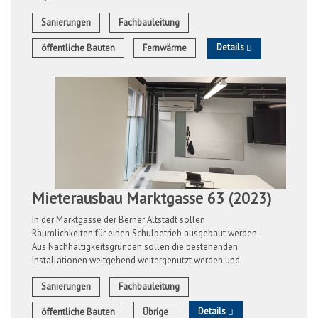
2'500 Liter fassende Taufbecken. Das ...
Sanierungen
Fachbauleitung
Details
öffentliche Bauten
Fernwärme
Mieterausbau Marktgasse 63 (2023)
In der Marktgasse der Berner Altstadt sollen
Räumlichkeiten für einen Schulbetrieb ausgebaut werden.
Aus Nachhaltigkeitsgründen sollen die bestehenden
Installationen weitgehend weitergenutzt werden und
gezielte Anpassungen und Erweiterungen an der ...
Sanierungen
Fachbauleitung
Details
öffentliche Bauten
Übrige