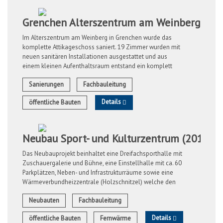
Grenchen Alterszentrum am Weinberg (20
Im Alterszentrum am Weinberg in Grenchen wurde das
komplette Attikageschoss saniert. 19 Zimmer wurden mit
neuen sanitären Installationen ausgestattet und aus
einem kleinen Aufenthaltsraum entstand ein komplett
neues Zimmer. Die Stationszimmer für das ...
Sanierungen
Fachbauleitung
Details
öffentliche Bauten
Neubau Sport- und Kulturzentrum (2013-2
Das Neubauprojekt beinhaltet eine Dreifachsporthalle mit
Zuschauergalerie und Bühne, eine Einstellhalle mit ca. 60
Parkplätzen, Neben- und Infrastrukturräume sowie eine
Wärmeverbundheizzentrale (Holzschnitzel) welche den
Wärmebedarf des Sport- und ...
Neubauten
Fachbauleitung
Details
öffentliche Bauten
Fernwärme